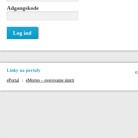
Adgangskode
Linky na portály
©
ePortal
eMortes – overovanie úmrtí
|