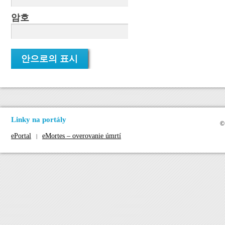
암호
Linky na portály
©
ePortal
eMortes – overovanie úmrtí
|