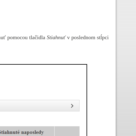
nuť pomocou tlačidla
Stiahnuť
v poslednom stĺpci