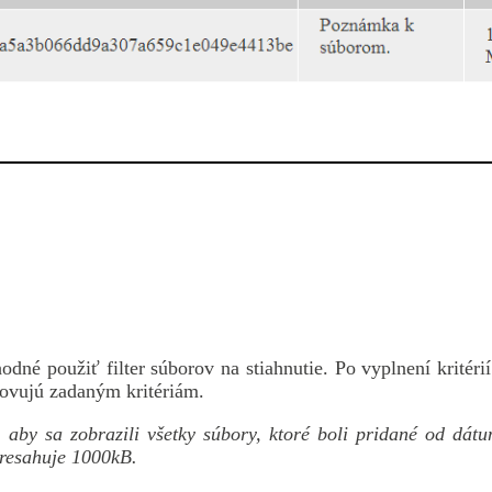
dné použiť filter súborov na stiahnutie. Po vyplnení kritérií
hovujú zadaným kritériám.
, aby sa zobrazili všetky súbory, ktoré boli pridané od dát
presahuje 1000kB.