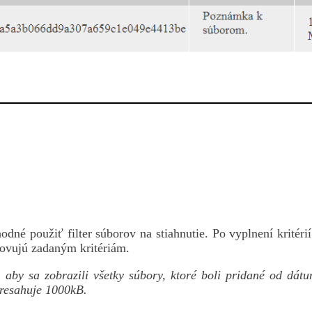
dné použiť filter súborov na stiahnutie. Po vyplnení kritérií
hovujú zadaným kritériám.
, aby sa zobrazili všetky súbory, ktoré boli pridané od dát
presahuje 1000kB.