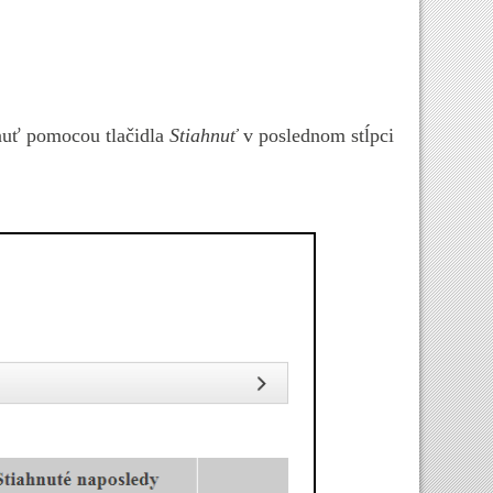
nuť pomocou tlačidla
Stiahnuť
v poslednom stĺpci