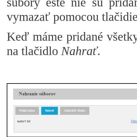
súbory ešte nie sú prida
vymazať pomocou tlačidi
Keď máme pridané všetky
na tlačidlo
Nahrať
.