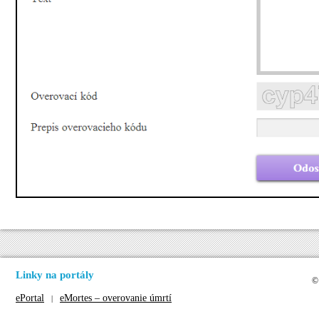
Linky na portály
©
ePortal
eMortes – overovanie úmrtí
|