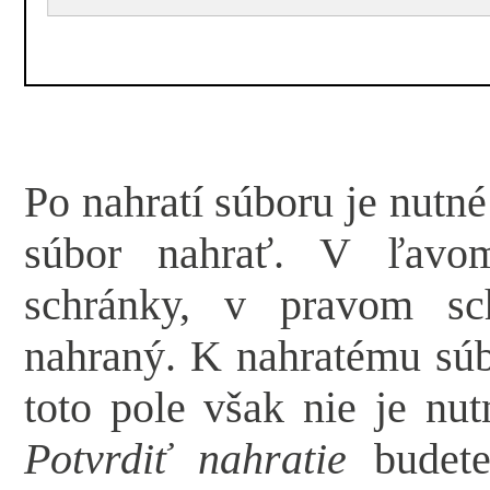
Po nahratí súboru je nutn
súbor nahrať. V ľavom
schránky, v pravom sc
nahraný. K nahratému súb
toto pole však nie je nut
Potvrdiť nahratie
budete