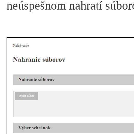
neúspešnom nahratí súbor