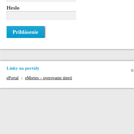
Heslo
Linky na portály
©
ePortal
eMortes – overovanie úmrtí
|