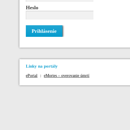
Heslo
Linky na portály
ePortal
eMortes – overovanie úmrtí
|