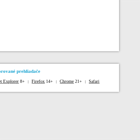
rované prehliadače
et Explorer
8+
Firefox
14+
Chrome
21+
Safari
|
|
|