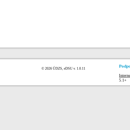
Podpo
© 2026 ÚDZS, eDSU v. 1.0.11
Intern
5.1+