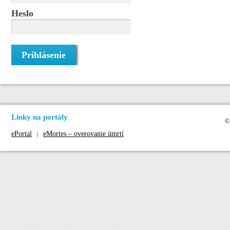
Heslo
Linky na portály
©
ePortal
eMortes – overovanie úmrtí
|