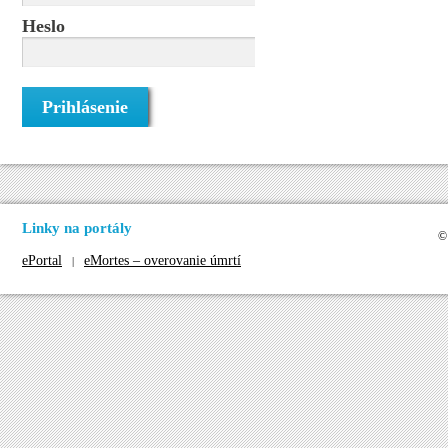
Heslo
Linky na portály
©
ePortal
eMortes – overovanie úmrtí
|