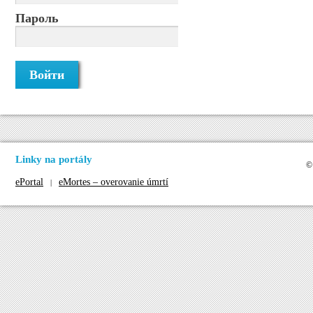
Пароль
Linky na portály
©
ePortal
eMortes – overovanie úmrtí
|