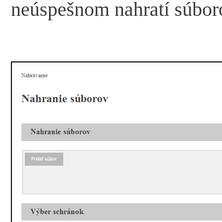
neúspešnom nahratí súbor