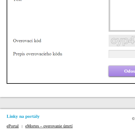
Linky na portály
©
ePortal
eMortes – overovanie úmrtí
|