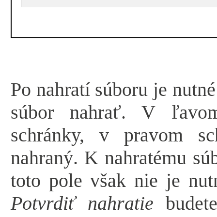
Po nahratí súboru je nutn
súbor nahrať. V ľavom
schránky, v pravom sc
nahraný. K nahratému súb
toto pole však nie je nut
Potvrdiť nahratie
budete