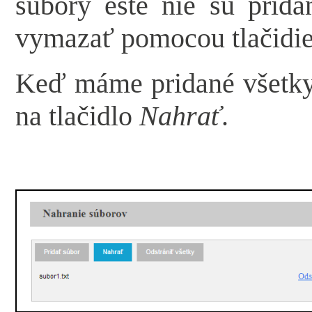
súbory ešte nie sú prida
vymazať pomocou tlačidi
Keď máme pridané všetky
na tlačidlo
Nahrať
.