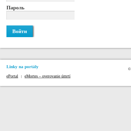
Пароль
Linky na portály
©
ePortal
eMortes – overovanie úmrtí
|