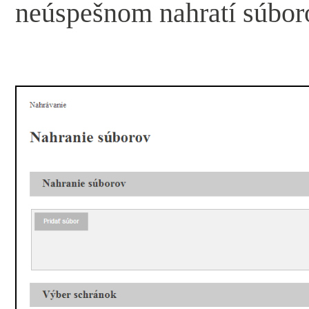
neúspešnom nahratí súbor