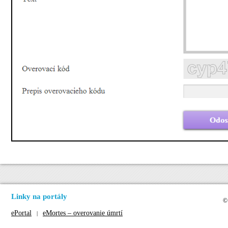
Linky na portály
©
ePortal
eMortes – overovanie úmrtí
|