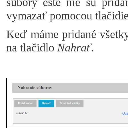
súbory ešte nie sú prida
vymazať pomocou tlačidi
Keď máme pridané všetky
na tlačidlo
Nahrať
.