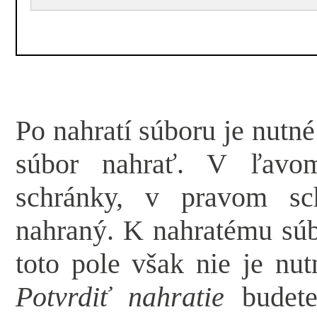
Po nahratí súboru je nutn
súbor nahrať. V ľavom
schránky, v pravom sc
nahraný. K nahratému súb
toto pole však nie je nut
Potvrdiť nahratie
budete