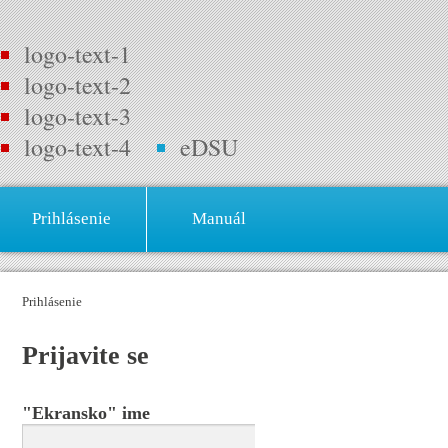
logo-text-1
logo-text-2
logo-text-3
logo-text-4
eDSU
Prihlásenie
Manuál
Prihlásenie
Priјavite se
"Ekransko" ime