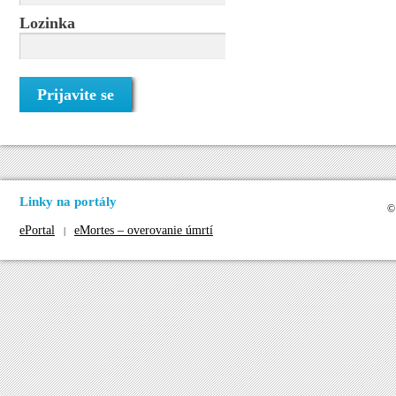
Lozinka
Linky na portály
©
ePortal
eMortes – overovanie úmrtí
|