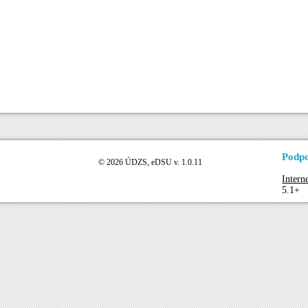
Podpo
© 2026 ÚDZS, eDSU v. 1.0.11
Intern
5.1+