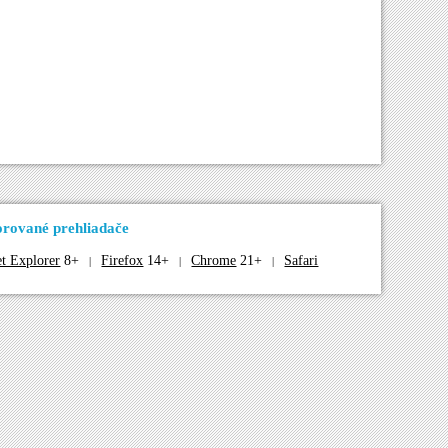
rované prehliadače
et Explorer
8+
Firefox
14+
Chrome
21+
Safari
|
|
|