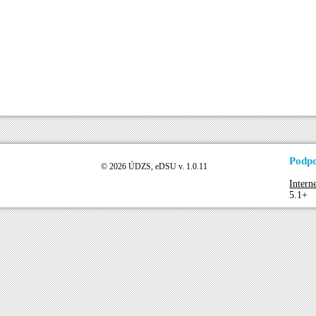
Podpo
© 2026 ÚDZS, eDSU v. 1.0.11
Intern
5.1+