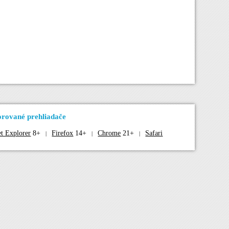
rované prehliadače
et Explorer
8+
Firefox
14+
Chrome
21+
Safari
|
|
|