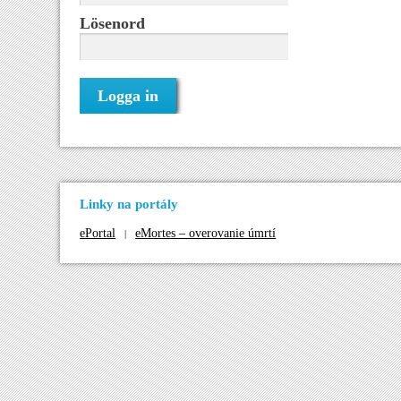
Lösenord
Linky na portály
ePortal
eMortes – overovanie úmrtí
|