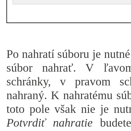
Po nahratí súboru je nutn
súbor nahrať. V ľavom
schránky, v pravom sc
nahraný. K nahratému súb
toto pole však nie je nut
Potvrdiť nahratie
budete