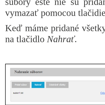
súbory ešte nie sú prida
vymazať pomocou tlačidi
Keď máme pridané všetky
na tlačidlo
Nahrať
.