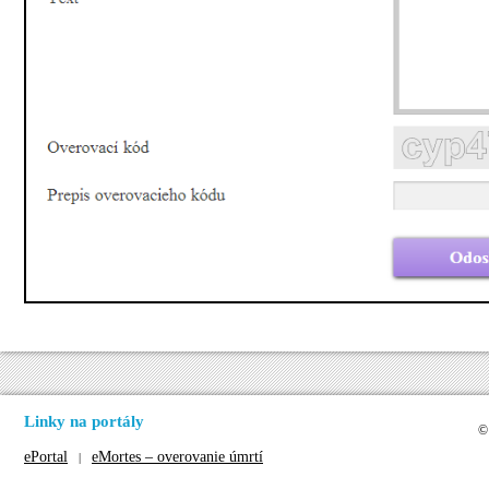
Linky na portály
©
ePortal
eMortes – overovanie úmrtí
|