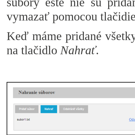
súbory ešte nie sú prida
vymazať pomocou tlačidi
Keď máme pridané všetky
na tlačidlo
Nahrať
.