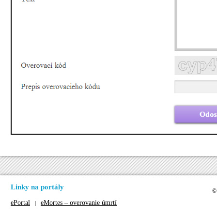
Linky na portály
©
ePortal
eMortes – overovanie úmrtí
|