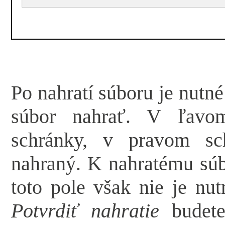
Po nahratí súboru je nutn
súbor nahrať. V ľavom
schránky, v pravom sc
nahraný. K nahratému súb
toto pole však nie je nut
Potvrdiť nahratie
budete