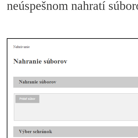
neúspešnom nahratí súbor