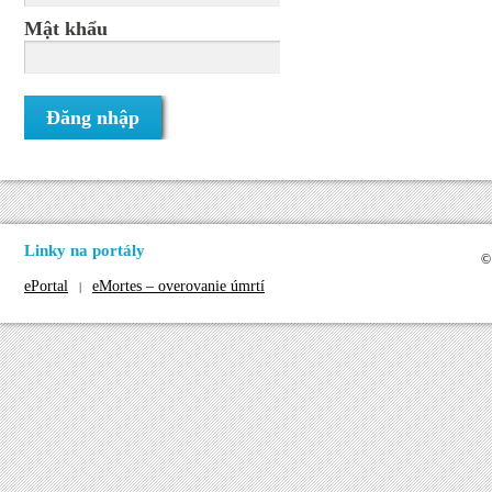
Mật khẩu
Linky na portály
©
ePortal
eMortes – overovanie úmrtí
|