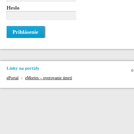
Heslo
Linky na portály
©
ePortal
eMortes – overovanie úmrtí
|