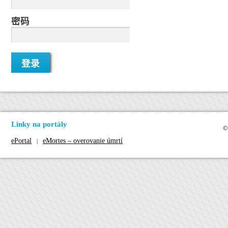
密码
Linky na portály
©
ePortal
eMortes – overovanie úmrtí
|