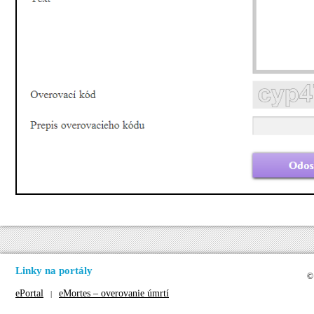
Linky na portály
©
ePortal
eMortes – overovanie úmrtí
|