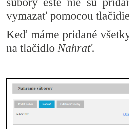
súbory ešte nie sú prida
vymazať pomocou tlačidi
Keď máme pridané všetky
na tlačidlo
Nahrať
.