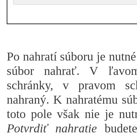
Po nahratí súboru je nutn
súbor nahrať. V ľavom
schránky, v pravom sc
nahraný. K nahratému súb
toto pole však nie je nut
Potvrdiť nahratie
budete