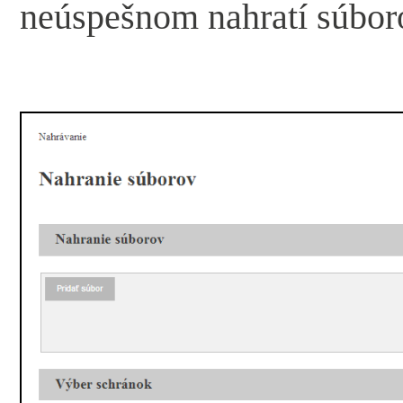
neúspešnom nahratí súbor